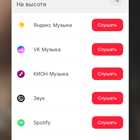
На высоте
Яндекс Музыка
Слушать
VK Музыка
Слушать
КИОН Музыка
Слушать
Звук
Слушать
Spotify
Слушать