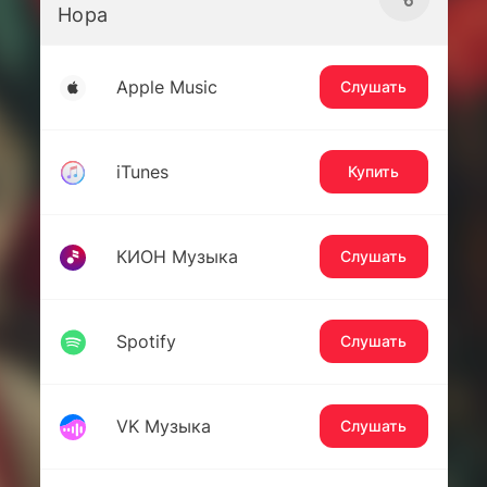
Нора
Apple Music
Слушать
iTunes
Купить
КИОН Музыка
Слушать
Spotify
Слушать
VK Музыка
Слушать