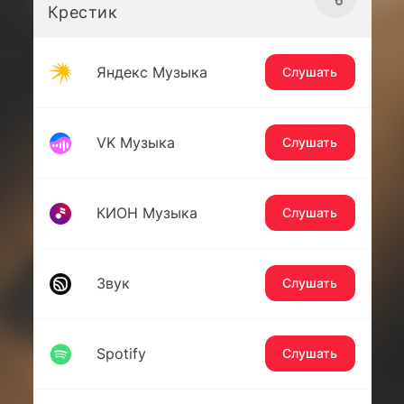
Крестик
Яндекс Музыка
Слушать
VK Музыка
Слушать
КИОН Музыка
Слушать
Звук
Слушать
Spotify
Слушать